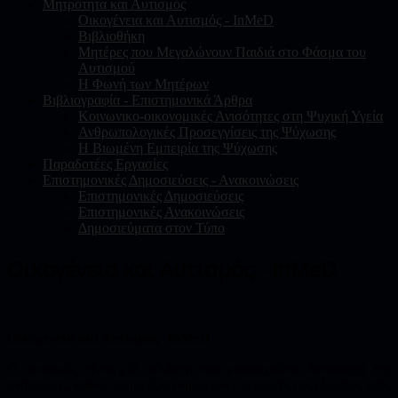
Μητρότητα και Αυτισμός
Οικογένεια και Αυτισμός - InMeD
Βιβλιοθήκη
Μητέρες που Μεγαλώνουν Παιδιά στο Φάσμα του
Αυτισμού
Η Φωνή των Μητέρων
Βιβλιογραφία - Επιστημονικά Άρθρα
Κοινωνικο-οικονομικές Ανισότητες στη Ψυχική Υγεία
Ανθρωπολογικές Προσεγγίσεις της Ψύχωσης
Η Βιωμένη Εμπειρία της Ψύχωσης
Παραδοτέες Εργασίες
Επιστημονικές Δημοσιεύσεις - Ανακοινώσεις
Επιστημονικές Δημοσιεύσεις
Επιστημονικές Ανακοινώσεις
Δημοσιεύματα στον Τύπο
Οικογένεια και Αυτισμός - InMeD
Οικογένεια και Αυτισμός
-
InMeD
Ο αυτισμός είναι μία σύνθετη και μακροχρόνια διαταραχή της
ανάπτυξης, καθώς επηρεάζει σημαντικές περιοχές της εξέλιξης ενός