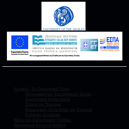
Αρχική - Το Ερευνητικό Έργο
Περιγραφή του Ερευνητικού Έργου
Ερευνητικά Αντικείμενα
Στόχοι της Έρευνας
Κοινωνικός Αντίκτυπος της Έρευνας
Ενότητες Εργασίας
Μέλη της Ερευνητικής Ομάδας
Θεωρητικά Κείμενα InMeD