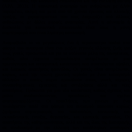
παιδιού, όπως την κοινωνική επικοινωνία και την ευέλικτη σκέψη
(APA, 2013). Η κοινωνική αναπηρία των ανθρώπων με ΔΑΦ
παραμένει, ακόμη και μετά από 60 χρόνια έρευνας και κλινικής
πράξης, το χαρακτηριστικό που τους διαχωρίζει από άλλους
ανθρώπους με άλλες μορφές αναπηρίας. Αυτή η αδυναμία ή
δυσκολία για κοινωνική επικοινωνία είναι ίσως η μόνη
συμπεριφορά που είναι λιγότερη κατανοητή.
Αναμφίβολα το να μεγαλώνεις ένα ή περισσότερα παιδιά στο
φάσμα του αυτισμού είναι ένα μείζον γεγονός αλλαγής ζωής για
τους γονείς προσωπικά και για τα υπόλοιπα μέλη της οικογένειας,
καθώς όλοι έρχονται απροσδόκητα αντιμέτωποι με μια
πρωτόγνωρη και αινιγματική κατάσταση που συνεπάγεται υψηλές
και διαρκείς απαιτήσεις φροντίδας. Οι γονείς είναι αντιμέτωποι,
κυρίως, κατά την πρώτη χρονική περίοδο με έναν καταιγισμό
αλλαγών οι οποίες συχνά προκαλούν στους γονείς ισχυρές
συναισθηματικές εμπειρίες και αντιδράσεις αλλά και νέες
απαιτήσεις. Πρόκειται για μια νέα κατάσταση καθώς σχέσεις και
ρόλοι αναδιατάσσονται, προσδοκίες και σχέδια
αναπροσαρμόζονται. Οι προκλήσεις των γονέων με ένα
τουλάχιστον παιδί στο φάσμα του αυτισμού αφορούν κυρίως
ζητήματα συμπεριφοράς του παιδιού/ιών, κοινωνικής και
εκπαιδευτικής ένταξης, θεραπείας, και κρατικής φροντίδας. Οι
απαιτήσεις της καθημερινότητας, αλλά και της ίδιας της διαταραχής
σε συνδυασμό με την έλλειψη των κατάλληλων υποδομών