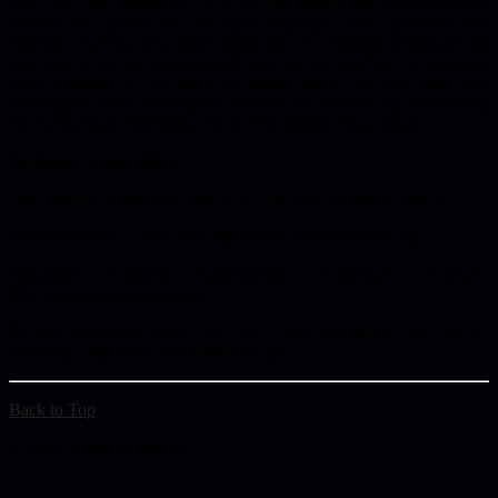
στην ζωή της κοινότητας. Η ελληνική οικογένεια που μεγαλώνει
παιδί/ά στο φάσμα του αυτισμού εκφράζει πολύ ξεκάθαρα την
έλλειψη της θεσμικής υποστήριξης και την απουσία υποδομών για
την κοινωνική και εκπαιδευτική ένταξη των παιδιών με αυτισμό.
Είναι ενδιαφέρον ότι αυτό το καταγράφουν ως την κύρια και
πρωταρχική πηγή αγωνίας και λιγότερο το στίγμα ή τις αντιδράσεις
του κοινωνικού περίγυρου που συχνά συζητιέται ως θέμα.
Χρήσιμες
ιστοσελίδες
The National Autistic Society, UK: http://www.autism.org.uk/
Autism Society of America: http://www.autism-society.org/
Ελληνική Εταιρεία Προστασίας Αυτιστικών Ατόμων:
http://www.autismgreece.gr/
Σύλλογος Γονέων, Κηδεμόνων και Φίλων Αυτιστικών Ατόμων Ν.
Λάρισας: http://www.autismthessaly.gr/
Back to Top
© 2026 Αριστεία InMeD