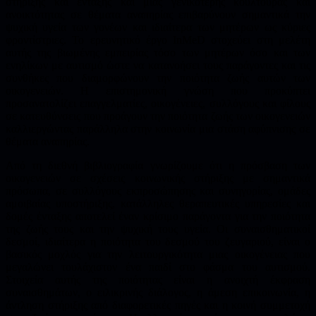
στήριξης και ένταξης και μιας γενικότερης κουλτούρας και
ανοικτότητας σε θέματα αναπηρίας επιβαρύνουν σημαντικά την
ψυχική υγεία των γονέων και ιδιαίτερα των μητέρων ως κύριες
φροντίστριες. Το ερευνητικό έργο InMeD στοχεύει στη μελέτη
αυτής της βιωμένης εμπειρίας τόσο των μητέρων όσο και των
ενηλίκων με αυτισμό ώστε να κατανοήσει τους παράγοντες και τις
συνθήκες που διαμορφώνουν την ποιότητα ζωής αυτών των
οικογενειών. Η επιστημονική γνώση που προκύπτει
προσανατολίζει επαγγελματίες, οικογένειες, συλλόγους και φίλους
σε κατευθύνσεις που προάγουν την ποιότητα ζωής των οικογενειών
καλλιεργώντας παράλληλα στην κοινωνία μια στάση αφύπνισης σε
θέματα αναπηρίας.
Από τη διεθνή βιβλιογραφία γνωρίζουμε ότι η πρόσβαση των
οικογενειών σε σχέσεις κοινωνικής στήριξης με σημαντικά
πρόσωπα, σε συλλόγους εκπροσώπησης και συνηγορίας, ομάδες
αμοιβαίας υποστήριξης, κατάλληλες θεραπευτικές υπηρεσίες και
δομές ένταξης αποτελεί έναν κρίσιμο παράγοντα για την ποιότητα
της ζωής τους και την ψυχική τους υγεία. Οι συναισθηματικοί
δεσμοί, ιδιαίτερα η ποιότητα του δεσμού του ζευγαριού, είναι ο
βασικός μοχλός για την λειτουργικότητα μιας οικογένειας που
μεγαλώνει τουλάχιστον ένα παιδί στο φάσμα του αυτισμού.
Στοιχεία αυτής της ποιότητας είναι η ανοιχτή έκφραση
συναισθημάτων, ο ειλικρινής διάλογος, η άμεση επικοινωνία, η
άντληση στήριξης από διαφορετικές πηγές και η κοινή συμμετοχή