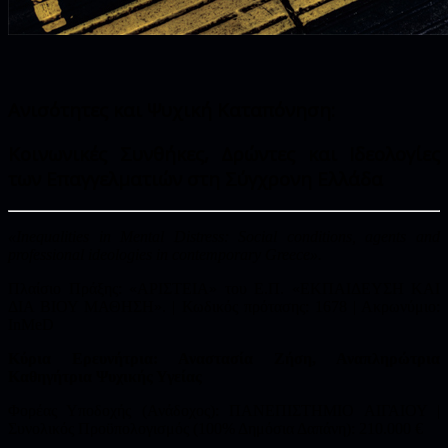
Ανισότητες και Ψυχική Καταπόνηση:
Κοινωνικές Συνθήκες, Δρώντες και Ιδεολογίες
των Επαγγελματιών στη Σύγχρονη Ελλάδα
«Inequalities in Mental Distress: Social conditions, agents and
professional ideologies in contemporary Greece».
Πλαίσιο Πράξης: «ΑΡΙΣΤΕΙΑ» του Ε.Π. «ΕΚΠΑΙΔΕΥΣΗ ΚΑΙ
ΔΙΑ ΒΙΟΥ ΜΑΘΗΣΗ». | Κωδικός πρότασης: 1678 | Ακρωνύμιο:
InMeD
Κύρια Ερευνήτρια: Αναστασία Ζήση, Αναπληρώτρια
Καθηγήτρια Ψυχικής Υγείας
Φορέας Υποδοχής (Ανάδοχος): ΠΑΝΕΠΙΣΤΗΜΙΟ ΑΙΓΑΙΟΥ |
Συνολικός Προϋπολογισμός (100% Δημόσια Δαπάνη): 210.000 €