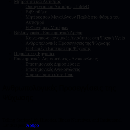
Μητρότητα και Αυτισμός
Οικογένεια και Αυτισμός - InMeD
Βιβλιοθήκη
Μητέρες που Μεγαλώνουν Παιδιά στο Φάσμα του
Αυτισμού
Η Φωνή των Μητέρων
Βιβλιογραφία - Επιστημονικά Άρθρα
Κοινωνικο-οικονομικές Ανισότητες στη Ψυχική Υγεία
Ανθρωπολογικές Προσεγγίσεις της Ψύχωσης
Η Βιωμένη Εμπειρία της Ψύχωσης
Παραδοτέες Εργασίες
Επιστημονικές Δημοσιεύσεις - Ανακοινώσεις
Επιστημονικές Δημοσιεύσεις
Επιστημονικές Ανακοινώσεις
Δημοσιεύματα στον Τύπο
Ανθρωπολογικές Προσεγγίσεις της
Ψύχωσης
Telling Stories: Life Histories, Illness Narratives, and Institutional
Landscapes:
Άρθρο