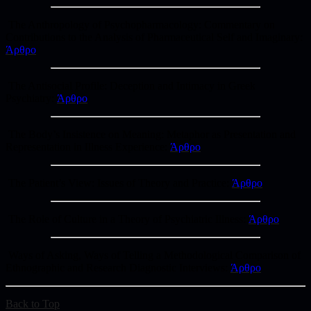
The Anthropology of Psychopharmacology: Commentary on
Contributions to the Analysis of Pharmaceutical Self and Imaginary:
Άρθρο
The Antisocial Profile: Deception and Intimacy in Greek
Psychiatry:
Άρθρο
The Body’s Insistence on Meaning: Metaphor as Presentation and
Representation in Illness Experience:
Άρθρο
The Patient’s View: Issues of Theory and Practice:
Άρθρο
The Role of Culture in a Theory of Psychiatric Illness:
Άρθρο
Ways of Asking, Ways of Telling a Methodological Comparison of
Ethnographic and Research Diagnostic Interviews:
Άρθρο
Back to Top