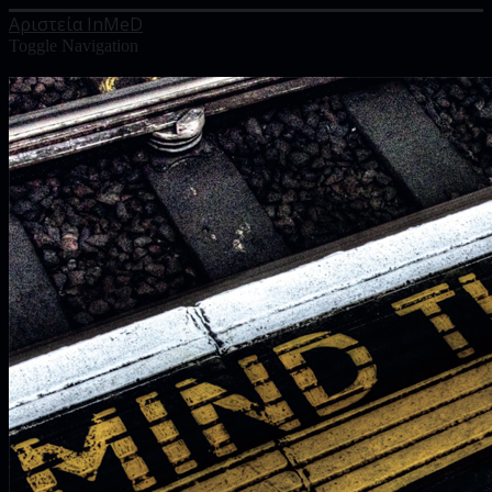
Αριστεία InMeD
Toggle Navigation