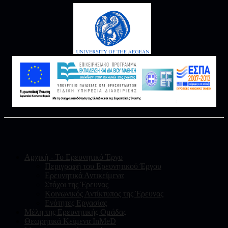
Αρχική - Το Ερευνητικό Έργο
Περιγραφή του Ερευνητικού Έργου
Ερευνητικά Αντικείμενα
Στόχοι της Έρευνας
Κοινωνικός Αντίκτυπος της Έρευνας
Ενότητες Εργασίας
Μέλη της Ερευνητικής Ομάδας
Θεωρητικά Κείμενα InMeD