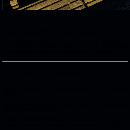
Ανισότητες και Ψυχική Καταπόνηση:
Κοινωνικές Συνθήκες, Δρώντες και Ιδεολογίες
των Επαγγελματιών στη Σύγχρονη Ελλάδα
«Inequalities in Mental Distress: Social conditions, agents and
professional ideologies in contemporary Greece».
Πλαίσιο Πράξης: «ΑΡΙΣΤΕΙΑ» του Ε.Π. «ΕΚΠΑΙΔΕΥΣΗ ΚΑΙ
ΔΙΑ ΒΙΟΥ ΜΑΘΗΣΗ». | Κωδικός πρότασης: 1678 | Ακρωνύμιο:
InMeD
Κύρια Ερευνήτρια: Αναστασία Ζήση, Αναπληρώτρια
Καθηγήτρια Ψυχικής Υγείας
Φορέας Υποδοχής (Ανάδοχος): ΠΑΝΕΠΙΣΤΗΜΙΟ ΑΙΓΑΙΟΥ |
Συνολικός Προϋπολογισμός (100% Δημόσια Δαπάνη): 210.000 €